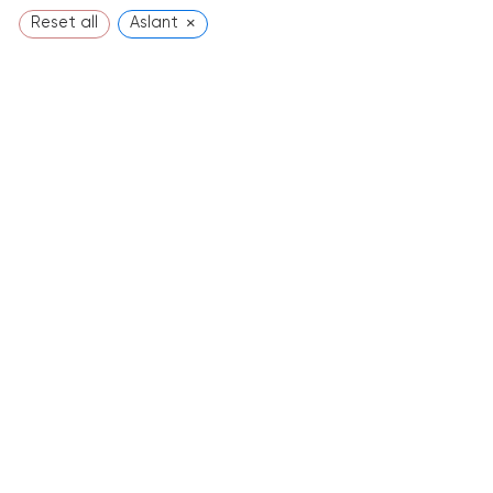
×
Reset all
Aslant