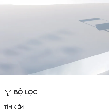
BỘ LỌC
TÌM KIẾM