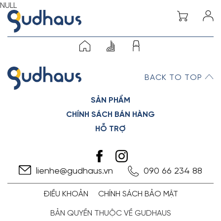
NULL
BACK TO TOP
SẢN PHẨM
CHÍNH SÁCH BÁN HÀNG
HỖ TRỢ
lienhe@gudhaus.vn
090 66 234 88
ĐIỀU KHOẢN
CHÍNH SÁCH BẢO MẬT
BẢN QUYỀN THUỘC VỀ GUDHAUS